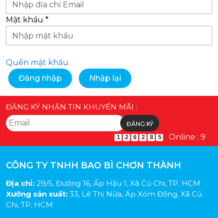
Mật khẩu
*
Quên mật khẩu
Đăng nhập
Nhập lại
ĐĂNG KÝ NHẬN TIN KHUYẾN MÃI :
Online : 9
1
2
6
2
8
5
CÔNG TY TNHH BAO BÌ CHƠN THÀNH
Địa chỉ:
29/5, Đường 16, Ấp Hậu 1, Xã Củ Chi, TP. HCM
Xưởng sản xuất:
33, Lê Thị Nữa, Ấp Xóm Đồng, Xã Củ
Chi, TP. HCM