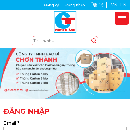
VN
EN
(0)
Đăng ký
Đăng nhập
ĐĂNG NHẬP
Email
*