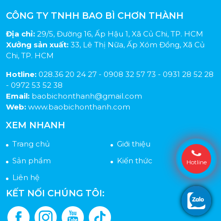
CÔNG TY TNHH BAO BÌ CHƠN THÀNH
Địa chỉ:
29/5, Đường 16, Ấp Hậu 1, Xã Củ Chi, TP. HCM
Xưởng sản xuất:
33, Lê Thị Nữa, Ấp Xóm Đồng, Xã Củ
Chi, TP. HCM
Hotline:
028.36 20 24 27 - 0908 32 57 73 - 0931 28 52 28
- 0972 53 52 38
Email:
baobichonthanh@gmail.com
Web:
www.baobichonthanh.com
XEM NHANH
Trang chủ
Giới thiệu
Sản phẩm
Kiến thức
Hotline
Liên hệ
KẾT NỐI CHÚNG TÔI: