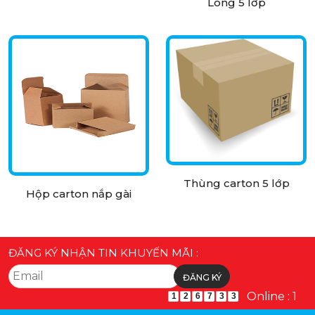
Long 5 lớp
Thùng carton 5 lớp
Hộp carton nắp gài
ĐĂNG KÝ NHẬN TIN KHUYẾN MÃI :
Online : 1
1
2
6
7
3
3