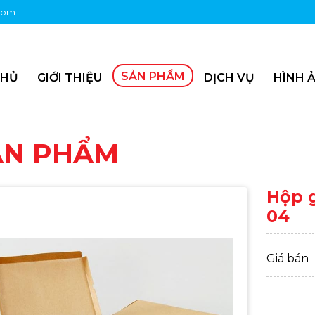
com
SẢN PHẨM
CHỦ
GIỚI THIỆU
DỊCH VỤ
HÌNH Ả
ẢN PHẨM
Hộp g
04
Giá bán