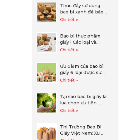
Thúc đẩy sử dụng
bao bì xanh để bảo
vệ môi trường
Chi tiết »
Bao bì thực phẩm
giấy? Các loại và
cách lựa chọn bao bì
Chi tiết »
cho cửa hàng của
bạn
Ưu điểm của bao bì
giấy 6 loại được sử
dụng nhiều hiện nay
Chi tiết »
Tại sao bao bì giấy là
lựa chọn ưu tiên
trong xu hướng
Chi tiết »
xanh
Thị Trường Bao Bì
Giấy Việt Nam: Xu
Hướng và Dự Báo