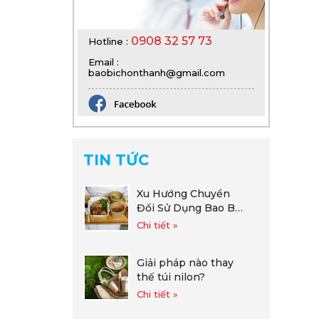
0908 32 57 73
Hotline :
Email :
baobichonthanh@gmail.com
TIN TỨC
Xu Hướng Chuyển
Đổi Sử Dụng Bao Bì
Giấy Của Các Chuỗi
Chi tiết »
F&B
Giải pháp nào thay
thế túi nilon?
Chi tiết »