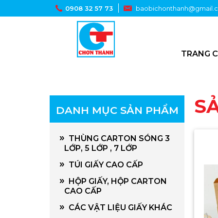
0908 32 57 73
baobichonthanh@gmail.
TRANG 
S
DANH MỤC SẢN PHẨM
»
THÙNG CARTON SÓNG 3
LỚP, 5 LỚP , 7 LỚP
»
TÚI GIẤY CAO CẤP
»
HỘP GIẤY, HỘP CARTON
CAO CẤP
»
CÁC VẬT LIỆU GIẤY KHÁC