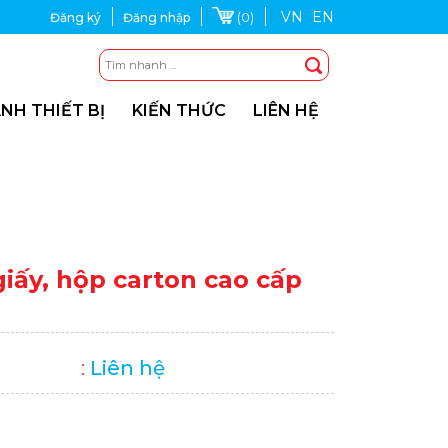
VN
EN
(0)
Đăng ký
Đăng nhập
NH THIẾT BỊ
KIẾN THỨC
LIÊN HỆ
iấy, hộp carton cao cấp
:
Liên hệ