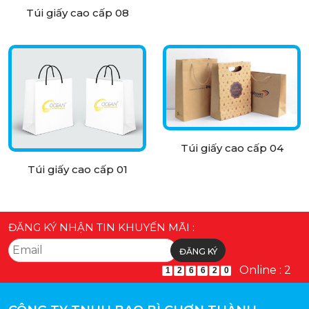
Túi giấy cao cấp 08
Túi giấy cao cấp 04
Túi giấy cao cấp 01
ĐĂNG KÝ NHẬN TIN KHUYẾN MÃI :
Online : 2
1
2
6
6
2
0