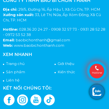
CÔNG TY TNHH BAO BÌ CHƠN THÀNH
Địa chỉ:
29/5, Đường 16, Ấp Hậu 1, Xã Củ Chi, TP. HCM
Xưởng sản xuất:
33, Lê Thị Nữa, Ấp Xóm Đồng, Xã Củ
Chi, TP. HCM
Hotline:
028.36 20 24 27 - 0908 32 57 73 - 0931 28 52 28
- 0972 53 52 38
Email:
baobichonthanh@gmail.com
Web:
www.baobichonthanh.com
XEM NHANH
Trang chủ
Giới thiệu
Sản phẩm
Kiến thức
Hotline
Liên hệ
KẾT NỐI CHÚNG TÔI: